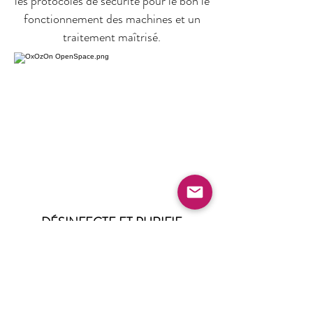
les protocoles de sécurité pour le bon le
fonctionnement des machines et un
traitement maîtrisé.
DÉSINFECTE ET PURIFIE
Grâce à son poids spécifique plus lourd
que l’air, l’ozone pénètre en profondeur
sans abîmer ni les superficies, ni les