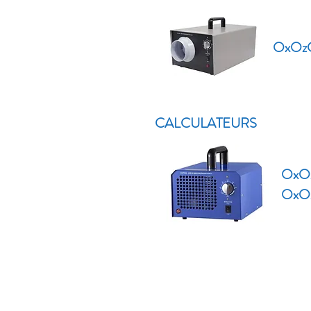
OxOzO
CALCULATEURS
OxO
OxO